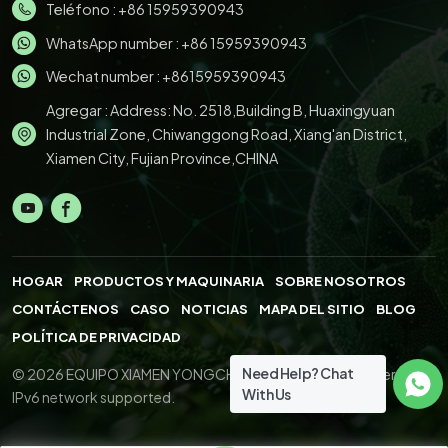
Teléfono :
+86 15959390943
WhatsApp number :
+86 15959390943
Wechat number : +8615959390943
Agregar : Address: No. 2518,Building B, Huaxingyuan
Industrial Zone, Chiwanggong Road, Xiang'an District,
Xiamen City, Fujian Province,CHINA
HOGAR
PRODUCTOS Y MAQUINARIA
SOBRE NOSOTROS
CONTÁCTENOS
CASO
NOTICIAS
MAPA DEL SITIO
BLOG
POLÍTICA DE PRIVACIDAD
Need Help? Chat
© 2026 EQUIPO XIAMEN YONGCHENG.,LTD. All Right Reserved.
With Us
IPv6 network supported.