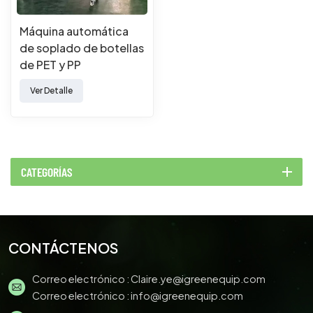
Máquina automática
de soplado de botellas
de PET y PP
Ver Detalle
CATEGORÍAS
CONTÁCTENOS
Correo electrónico :
Claire.ye@igreenequip.com
Correo electrónico :
info@igreenequip.com