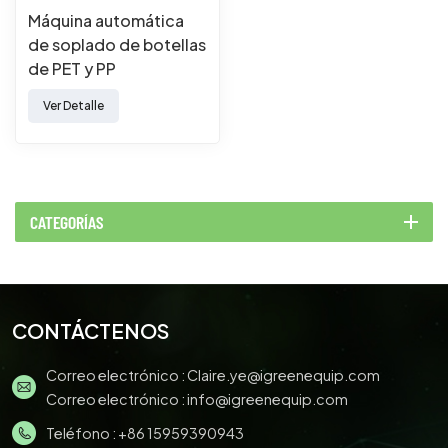
Máquina automática
de soplado de botellas
de PET y PP
Ver Detalle
CATEGORÍAS
CONTÁCTENOS
Correo electrónico :
Claire.ye@igreenequip.com
Correo electrónico :
info@igreenequip.com
Teléfono :
+86 15959390943