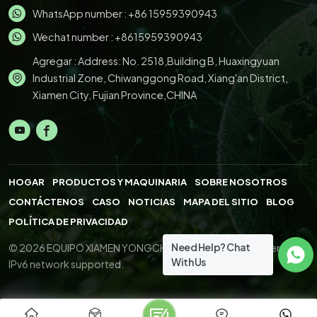
WhatsApp number :
+86 15959390943
Wechat number : +8615959390943
Agregar : Address: No. 2518,Building B, Huaxingyuan
Industrial Zone, Chiwanggong Road, Xiang'an District,
Xiamen City, Fujian Province,CHINA
HOGAR
PRODUCTOS Y MAQUINARIA
SOBRE NOSOTROS
CONTÁCTENOS
CASO
NOTICIAS
MAPA DEL SITIO
BLOG
POLÍTICA DE PRIVACIDAD
Need Help? Chat
© 2026 EQUIPO XIAMEN YONGCHENG.,LTD. All Right Reserved.
With Us
IPv6 network supported.